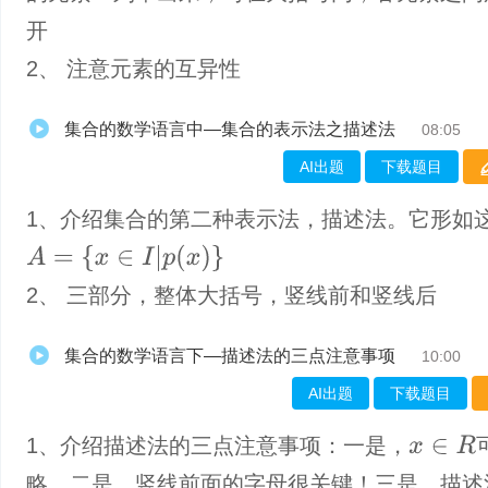
开
2、 注意元素的互异性
集合的数学语言中—集合的表示法之描述法
08:05
AI出题
下载题目
1、介绍集合的第二种表示法，描述法。它形如
A
=
{
x
∈
I
|
p
(
x
)
}
2、 三部分，整体大括号，竖线前和竖线后
集合的数学语言下—描述法的三点注意事项
10:00
AI出题
下载题目
1、​介绍描述法的三点注意事项：一是，
x
∈
R
略。二是，竖线前面的字母很关键！三是，描述