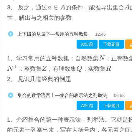
a
∈
A
A
3、 反之，通过
的条件，能推导出集合
性，解出与之相关的参数
上下级的从属下—常用的五种数集
12:46
AI出题
下载题目
1、学习常用的五种数集：自然数集
；正整数
N
N
+
Q
；整数集
；有理数集
；实数集
Z
R
2、 见识几道经典的例题
集合的数学语言上—集合的表示法之列举法
06:52
AI出题
下载题目
1、介绍集合的第一种表示法，列举法。它就是
的元素一列举出来，写在大括号内，各元素之间