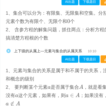
AI出题
下载题目
1、集合可以分为：有限集、无限集和空集。分
元素个数为有限个、无限个和
个
0
2、 含参方程的解集问题，抓住两点：分析方程
搞清楚方程根的个数
上下级的从属上—元素与集合的从属关系
10:10
AI出题
下载题目
1、元素与集合的关系是属于和不属于的关系，
和概念的级别
A
2、 要判断某个元素
是否属于集合
，就是看
a
a
∈
A
没有
这个元素，如果有，则
；如果没有
a
a
∉
A