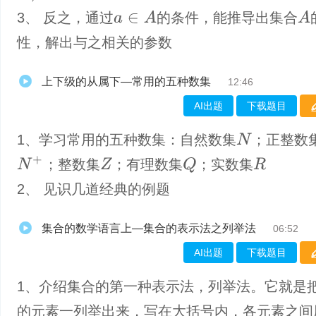
a
∈
A
A
3、 反之，通过
的条件，能推导出集合
性，解出与之相关的参数
上下级的从属下—常用的五种数集
12:46
AI出题
下载题目
1、学习常用的五种数集：自然数集
；正整数
N
N
+
Q
；整数集
；有理数集
；实数集
Z
R
2、 见识几道经典的例题
集合的数学语言上—集合的表示法之列举法
06:52
AI出题
下载题目
1、介绍集合的第一种表示法，列举法。它就是
的元素一列举出来，写在大括号内，各元素之间