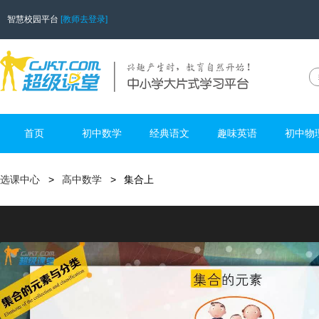
智慧校园平台
[教师去登录]
首页
初中数学
经典语文
趣味英语
初中物
选课中心
高中数学
集合上