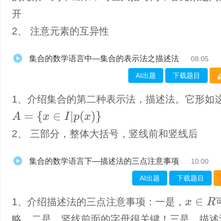
开
2、 注意元素的互异性
集合的数学语言中—集合的表示法之描述法
08:05
AI出题
下载题目
1、介绍集合的第二种表示法，描述法。它形如
A
=
{
x
∈
I
|
p
(
x
)
}
2、 三部分，整体大括号，竖线前和竖线后
集合的数学语言下—描述法的三点注意事项
10:00
AI出题
下载题目
1、​介绍描述法的三点注意事项：一是，
x
∈
R
略。二是，竖线前面的字母很关键！三是，描述