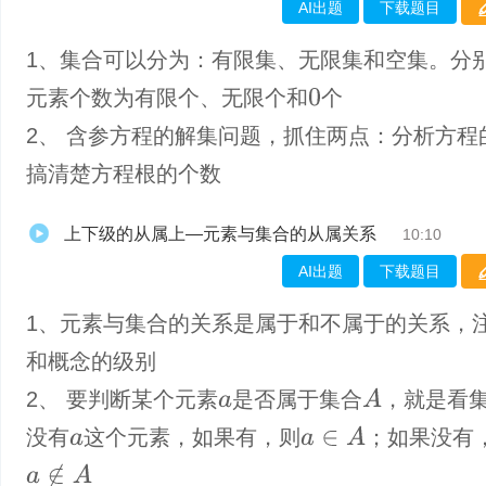
AI出题
下载题目
1、集合可以分为：有限集、无限集和空集。分
元素个数为有限个、无限个和
个
0
2、 含参方程的解集问题，抓住两点：分析方程
搞清楚方程根的个数
上下级的从属上—元素与集合的从属关系
10:10
AI出题
下载题目
1、元素与集合的关系是属于和不属于的关系，
和概念的级别
A
2、 要判断某个元素
是否属于集合
，就是看
a
a
∈
A
没有
这个元素，如果有，则
；如果没有
a
a
∉
A