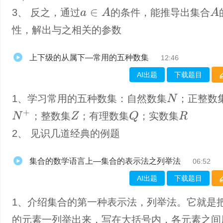
a
∈
A
A
3、 反之，通过
的条件，能推导出集合
性，解出与之相关的参数
上下级的从属下—常用的五种数集
12:46
AI出题
下载题目
1、学习常用的五种数集：自然数集
；正整数
N
N
+
Q
；整数集
；有理数集
；实数集
Z
R
2、 见识几道经典的例题
集合的数学语言上—集合的表示法之列举法
06:52
AI出题
下载题目
1、介绍集合的第一种表示法，列举法。它就是
的元素一列举出来，写在大括号内，各元素之间