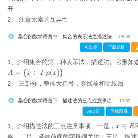
开
2、 注意元素的互异性
集合的数学语言中—集合的表示法之描述法
08:05
AI出题
下载题目
1、介绍集合的第二种表示法，描述法。它形如
A
=
{
x
∈
I
|
p
(
x
)
}
2、 三部分，整体大括号，竖线前和竖线后
集合的数学语言下—描述法的三点注意事项
10:00
AI出题
下载题目
1、​介绍描述法的三点注意事项：一是，
x
∈
R
略。二是，竖线前面的字母很关键！三是，描述