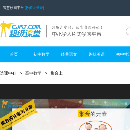
智慧校园平台
[教师去登录]
首页
初中数学
经典语文
趣味英语
初中物
选课中心
高中数学
集合上