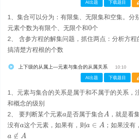
AI出题
下载题目
1、集合可以分为：有限集、无限集和空集。分
元素个数为有限个、无限个和
个
0
2、 含参方程的解集问题，抓住两点：分析方程
搞清楚方程根的个数
上下级的从属上—元素与集合的从属关系
10:10
AI出题
下载题目
1、元素与集合的关系是属于和不属于的关系，
和概念的级别
A
2、 要判断某个元素
是否属于集合
，就是看
a
a
∈
A
没有
这个元素，如果有，则
；如果没有
a
a
∉
A